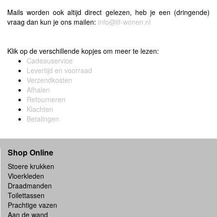
Mails worden ook altijd direct gelezen, heb je een (dringende)
vraag dan kun je ons mailen:
info@lif-wonen.nl
Klik op de verschillende kopjes om meer te lezen:
Cadeauservice
Levertijd en voorraad
Verzendkosten
Afhalen
Retourneren
Klachten
Betalingen
Shop Online
Stoere krukken
Vloerkleden
Draadmanden
Toilettassen
Prachtige vazen
Aan de wand