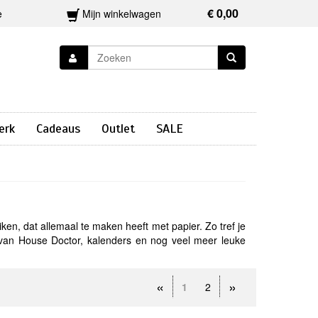
€ 0,00
e
Mijn winkelwagen
erk
Cadeaus
Outlet
SALE
iken, dat allemaal te maken heeft met papier. Zo tref je
van House Doctor, kalenders en nog veel meer leuke
«
»
1
2