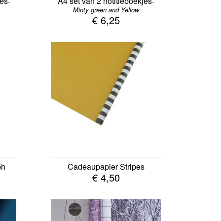
jes
A4 set van 2 notitieboekjes
-
-
Minty green and Yellow
€ 6,25
ph
Cadeaupapier Stripes
€ 4,50