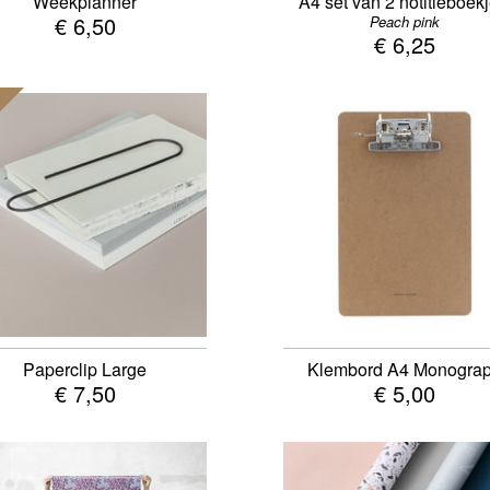
Weekplanner
A4 set van 2 notitieboek
€ 6,50
Peach pink
€ 6,25
Paperclip Large
Klembord A4 Monogra
€ 7,50
€ 5,00