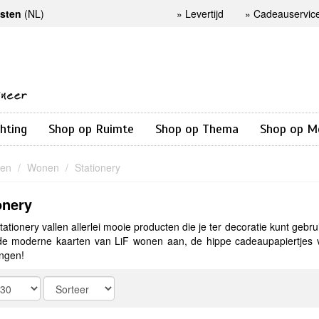
osten
(NL)
»
Levertijd
»
Cadeauservic
chting
Shop op Ruimte
Shop op Thema
Shop op M
nen
Wonen
Stationery
onery
ationery vallen allerlei mooie producten die je ter decoratie kunt gebru
 de moderne kaarten van LiF wonen aan, de hippe cadeaupapiertjes 
ngen!