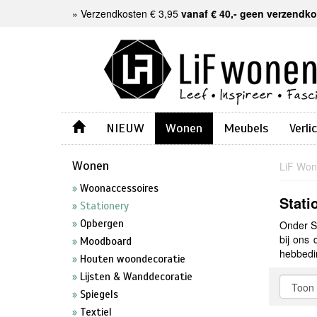
»
Verzendkosten € 3,95
vanaf € 40,- geen verzendk
NIEUW
Wonen
Meubels
Verli
Wonen
LiF Wo
Woonaccessoires
Stati
Stationery
Opbergen
Onder St
bij ons
Moodboard
hebbedi
Houten woondecoratie
Lijsten & Wanddecoratie
Spiegels
Textiel