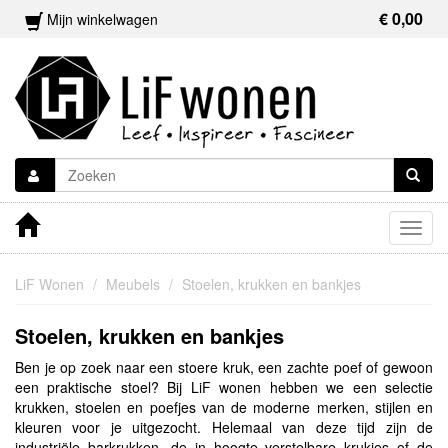
€ 0,00
Mijn winkelwagen
Togg
navig
LiF Wonen
Meubels
Stoelen, krukken en bankjes
Stoelen, krukken en bankjes
Ben je op zoek naar een stoere kruk, een zachte poef of gewoon
een praktische stoel? Bij LiF wonen hebben we een selectie
krukken, stoelen en poefjes van de moderne merken, stijlen en
kleuren voor je uitgezocht. Helemaal van deze tijd zijn de
industriële barkrukken, de in hoogte verstelbare krukjes of de