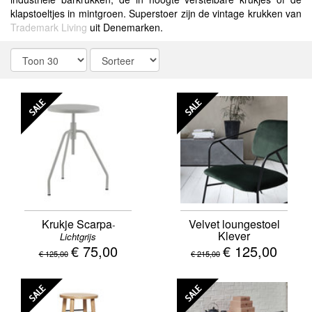
klapstoeltjes in mintgroen. Superstoer zijn de vintage krukken van
Trademark Living
uit Denemarken.
SALE
SALE
Krukje Scarpa
Velvet loungestoel
-
Klever
Lichtgrijs
€ 75,00
€ 125,00
€ 125,00
€ 215,00
SALE
SALE