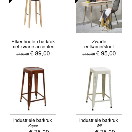
Eikenhouten barkruk
Zwarte
met zwarte accenten
eetkamerstoel
€ 89,00
€ 95,00
€ 130,00
€ 150,00
Industriële barkruk
Industriële barkruk
-
-
Koper
Wit
€ 75,00
€ 75,00