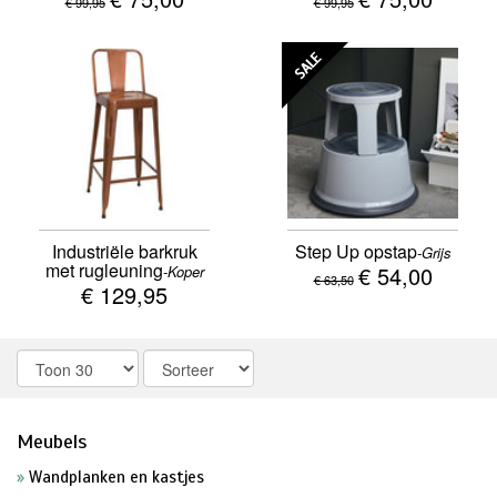
€ 99,95
€ 99,95
SALE
Industriële barkruk
Step Up opstap
-Grijs
met rugleuning
€ 54,00
-Koper
€ 63,50
€ 129,95
Meubels
Wandplanken en kastjes