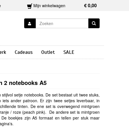
€ 0,00
e
Mijn winkelwagen
erk
Cadeaus
Outlet
SALE
n 2 notebooks A5
stijlvol setje notebooks. De set bestaat uit twee stuks,
n iets ander patroon. Er zijn twee setjes leverbaar, in
chillende tinten. De ene set is overwegend mintgroen
oranje / roze (peach pink). De andere set is mintgroen
 De boekjes zijn A5 formaat en tellen per stuk maar
pagina's.