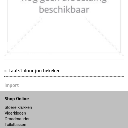
Laatst door jou bekeken
Import
Shop Online
Stoere krukken
Vloerkleden
Draadmanden
Toilettassen