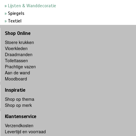
Lijsten & Wanddecoratie
Spiegels
Textiel
Shop Online
Stoere krukken
Vloerkleden
Draadmanden
Toilettassen
Prachtige vazen
Aan de wand
Moodboard
Inspiratie
Shop op thema
Shop op merk
Klantenservice
Verzendkosten
Levertijd en voorraad