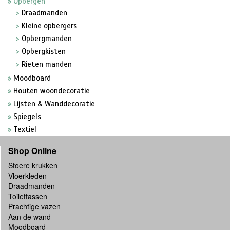
Opbergen
Draadmanden
Kleine opbergers
Opbergmanden
Opbergkisten
Rieten manden
Moodboard
Houten woondecoratie
Lijsten & Wanddecoratie
Spiegels
Textiel
Shop Online
Stoere krukken
Vloerkleden
Draadmanden
Toilettassen
Prachtige vazen
Aan de wand
Moodboard