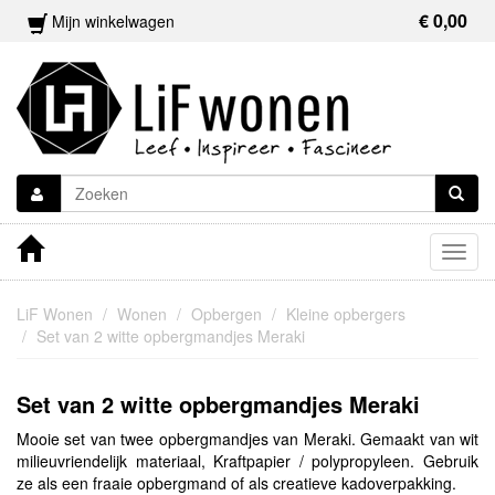
€ 0,00
Mijn winkelwagen
Togg
navig
LiF Wonen
Wonen
Opbergen
Kleine opbergers
Set van 2 witte opbergmandjes Meraki
Set van 2 witte opbergmandjes Meraki
Mooie set van twee opbergmandjes van Meraki. Gemaakt van wit
milieuvriendelijk materiaal, Kraftpapier / polypropyleen. Gebruik
ze als een fraaie opbergmand of als creatieve kadoverpakking.