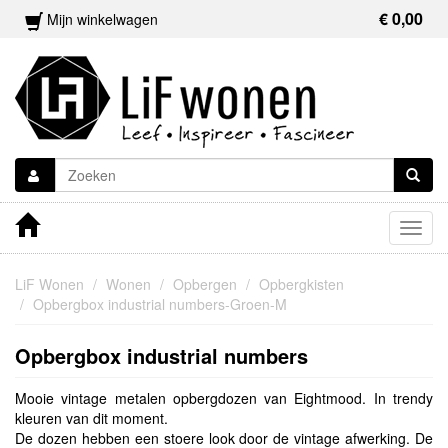
€ 0,00
Mijn winkelwagen
Togg
navig
LiF Wonen
Wonen
Opbergen
Opbergkisten
Opbergbox industrial numbers-Groen-M
Opbergbox industrial numbers
Mooie vintage metalen opbergdozen van Eightmood. In trendy
kleuren van dit moment.
De dozen hebben een stoere look door de vintage afwerking. De