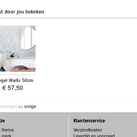
st door jou bekeken
egel Walls 50cm
€ 57,50
felspiegel
<< vorige
tie
Klantenservice
 thema
Verzendkosten
 merk
Levertijd en voorraad