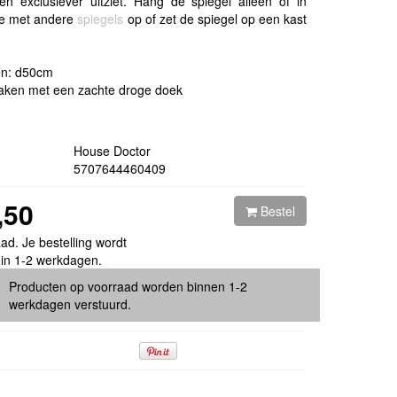
er en exclusiever uitziet. Hang de spiegel alleen of in
ie met andere
spiegels
op of zet de spiegel op een kast
en: d50cm
ken met een zachte droge doek
House Doctor
5707644460409
,50
Bestel
ad. Je bestelling wordt
 in 1-2 werkdagen.
Producten op voorraad worden binnen 1-2
werkdagen verstuurd.