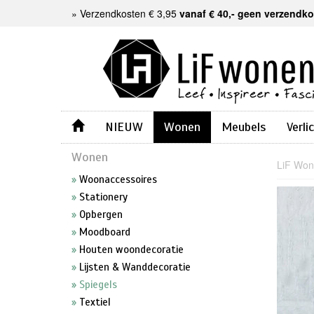
»
Verzendkosten € 3,95
vanaf € 40,- geen verzendk
NIEUW
Wonen
Meubels
Verli
Wonen
LiF Wo
Woonaccessoires
Stationery
Opbergen
Moodboard
Houten woondecoratie
Lijsten & Wanddecoratie
Spiegels
Textiel