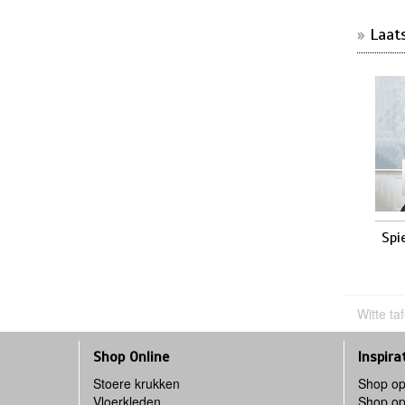
Laat
Spi
Witte ta
Shop Online
Inspira
Stoere krukken
Shop op
Vloerkleden
Shop op