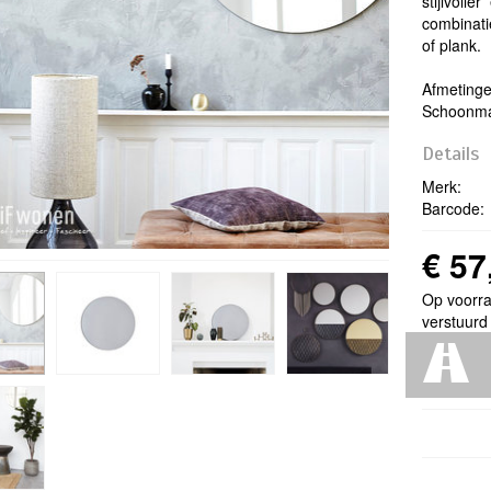
stijlvoll
combinat
of plank.
Afmeting
Schoonma
Details
Merk:
Barcode:
€ 57
Op voorra
verstuurd