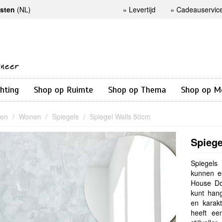
osten
(NL)
»
Levertijd
»
Cadeauservic
chting
Shop op Ruimte
Shop op Thema
Shop op M
nen
Wonen
Spiegels
Spiegel Walls 50cm
Spiege
Spiegels
kunnen ee
House Doc
kunt hang
en karakt
heeft ee