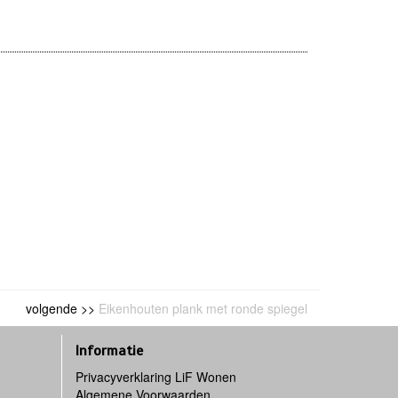
volgende >>
Eikenhouten plank met ronde spiegel
Informatie
Privacyverklaring LiF Wonen
Algemene Voorwaarden