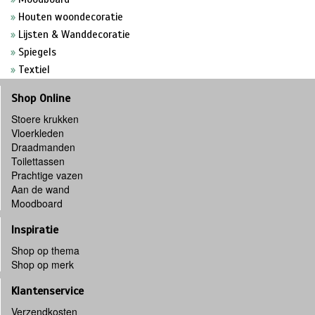
Houten woondecoratie
Lijsten & Wanddecoratie
Spiegels
Textiel
Shop Online
Stoere krukken
Vloerkleden
Draadmanden
Toilettassen
Prachtige vazen
Aan de wand
Moodboard
Inspiratie
Shop op thema
Shop op merk
Klantenservice
Verzendkosten