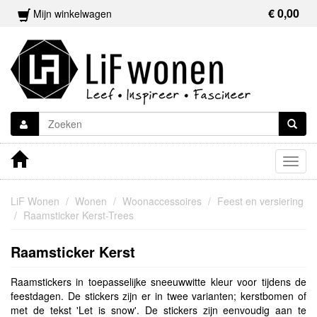
€ 0,00
Mijn winkelwagen
Togg
navig
LiF Wonen
Wonen
Woonaccessoires
Feest en versiering
Raamsticker Kerst-Trees
Raamsticker Kerst
Raamstickers in toepasselijke sneeuwwitte kleur voor tijdens de
feestdagen. De stickers zijn er in twee varianten; kerstbomen of
met de tekst 'Let is snow'. De stickers zijn eenvoudig aan te