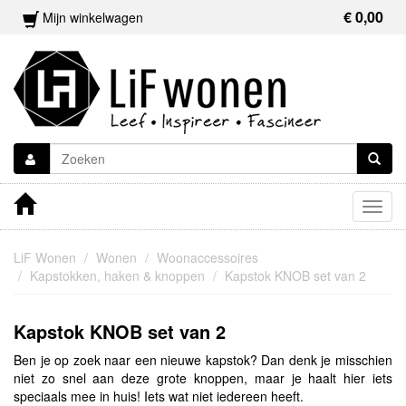
€ 0,00
Mijn winkelwagen
Togg
navig
LiF Wonen
Wonen
Woonaccessoires
Kapstokken, haken & knoppen
Kapstok KNOB set van 2
Kapstok KNOB set van 2
Ben je op zoek naar een nieuwe kapstok? Dan denk je misschien
niet zo snel aan deze grote knoppen, maar je haalt hier iets
speciaals mee in huis! Iets wat niet iedereen heeft.