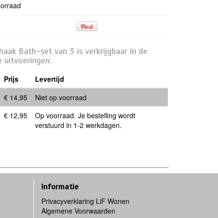
oorraad
aak Bath-set van 3 is verkrijgbaar in de
 uitvoeringen:
Prijs
Levertijd
€ 14,95
Niet op voorraad
€ 12,95
Op voorraad. Je bestelling wordt
verstuurd in 1-2 werkdagen.
Informatie
Privacyverklaring LiF Wonen
Algemene Voorwaarden