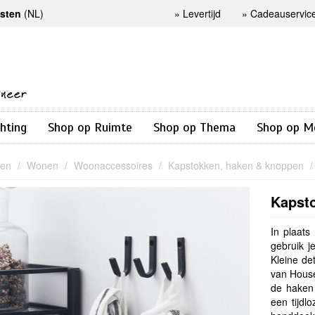
osten
(NL)
»
Levertijd
»
Cadeauservic
chting
Shop op Ruimte
Shop op Thema
Shop op M
nen
Wonen
Woonaccessoires
Kapstokken, haken & knoppen
Kapsto
In plaat
gebruik j
Kleine de
van House
de haken
een tijdl