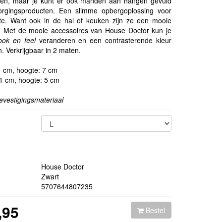
en, maar je kunt er ook manden aan hangen gevuld
orgingsproducten. Een slimme opbergoplossing voor
te. Want ook in de hal of keuken zijn ze een mooie
. Met de mooie accessoires van House Doctor kun je
look en feel
veranderen en een contrasterende kleur
. Verkrijgbaar in 2 maten.
 1 cm, hoogte: 7 cm
 1 cm, hoogte: 5 cm
bevestigingsmateriaal
House Doctor
Zwart
5707644807235
,95
Bestel