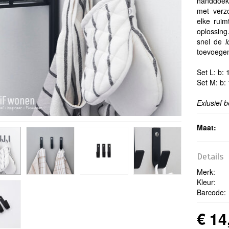
handdoek
met verz
elke ruim
oplossing
snel de
toevoegen
Set L: b:
Set M: b:
Exlusief 
Maat:
Details
Merk:
Kleur:
Barcode:
€ 14