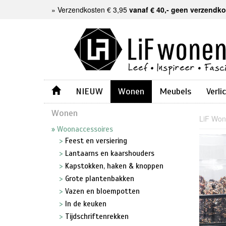
»
Verzendkosten € 3,95
vanaf € 40,- geen verzendk
NIEUW
Wonen
Meubels
Verli
Wonen
LiF Wo
Woonaccessoires
Feest en versiering
Lantaarns en kaarshouders
Kapstokken, haken & knoppen
Grote plantenbakken
Vazen en bloempotten
In de keuken
Tijdschriftenrekken