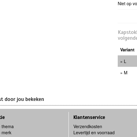
Niet op v
Kapstokh
volgende
Variant
L
M
st door jou bekeken
tie
Klantenservice
 thema
Verzendkosten
 merk
Levertijd en voorraad