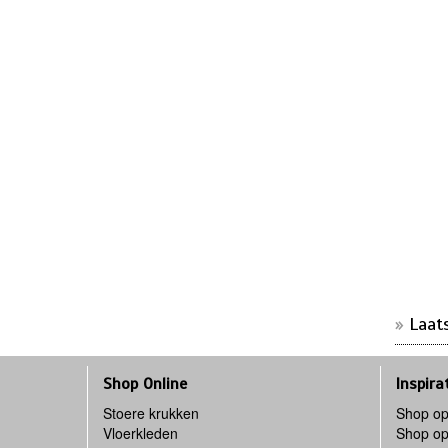
Laat
Shop Online
Inspira
Stoere krukken
Shop op
Vloerkleden
Shop op