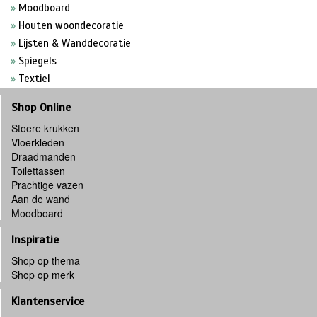
Moodboard
Houten woondecoratie
Lijsten & Wanddecoratie
Spiegels
Textiel
Shop Online
Stoere krukken
Vloerkleden
Draadmanden
Toilettassen
Prachtige vazen
Aan de wand
Moodboard
Inspiratie
Shop op thema
Shop op merk
Klantenservice