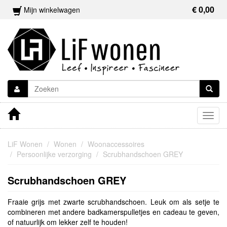
€ 0,00
Mijn winkelwagen
Togg
navig
LiF Wonen
Wonen
Woonaccessoires
Persoonlijke verzorging
Scrubhandschoen GREY
Scrubhandschoen GREY
Fraaie grijs met zwarte scrubhandschoen. Leuk om als setje te
combineren met andere badkamerspulletjes en cadeau te geven,
of natuurlijk om lekker zelf te houden!