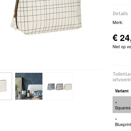
Details
Merk:
€ 24
Niet op v
Toiletta
uitvoeri
Variant
Squares
Blueprin