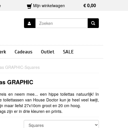
€ 0,00
e
Mijn winkelwagen
erk
Cadeaus
Outlet
SALE
ttas GRAPHIC-Squares
ttas GRAPHIC
reis en neem mee... een hippe toilettas natuurlijk! In
e toilettassen van House Doctor kun je heel veel kwijt,
ijn maar liefst 27x10cm groot en 20 cm hoog.
ags zijn er in drie kleuren en prints.