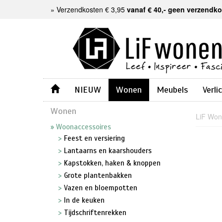
»
Verzendkosten € 3,95
vanaf € 40,- geen verzendk
NIEUW
Wonen
Meubels
Verli
Wonen
LiF Wo
Woonaccessoires
Feest en versiering
Lantaarns en kaarshouders
Kapstokken, haken & knoppen
Grote plantenbakken
Vazen en bloempotten
In de keuken
Tijdschriftenrekken