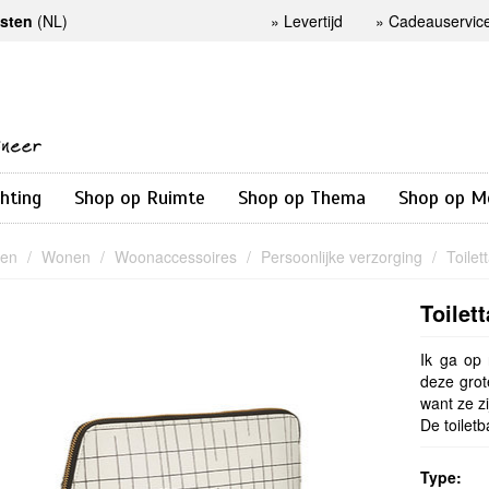
osten
(NL)
»
Levertijd
»
Cadeauservic
chting
Shop op Ruimte
Shop op Thema
Shop op M
nen
Wonen
Woonaccessoires
Persoonlijke verzorging
Toile
Toile
Ik ga op 
deze grot
want ze z
De toiletb
Type: