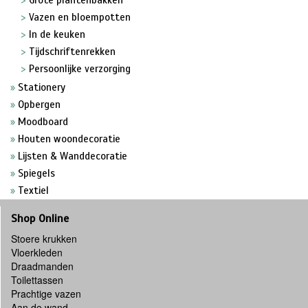
Grote plantenbakken
Vazen en bloempotten
In de keuken
Tijdschriftenrekken
Persoonlijke verzorging
Stationery
Opbergen
Moodboard
Houten woondecoratie
Lijsten & Wanddecoratie
Spiegels
Textiel
Shop Online
Stoere krukken
Vloerkleden
Draadmanden
Toilettassen
Prachtige vazen
Aan de wand