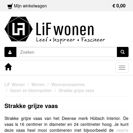
€ 0,00
Mijn winkelwagen
Togg
navig
LiF Wonen
Wonen
Woonaccessoires
Vazen en bloempotten
Strakke grijze vaas
Strakke grijze vaas
Strakke grijze vaas van het Deense merk Hübsch Interior. De
vaas is 16 centimer in diameter en 24 centimeter hoog. Je kunt
deze vaas heel mooi combineren met bijvoorbeeld de
zwarte